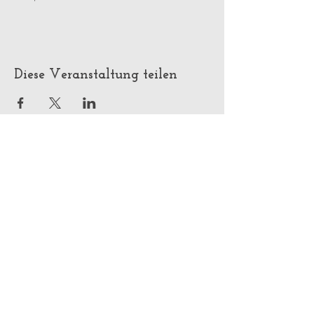
Diese Veranstaltung teilen
Tragen Sie sich auf unserer
Mailingliste ein.
Keine Infos mehr verpassen !
Jetzt abonnieren !