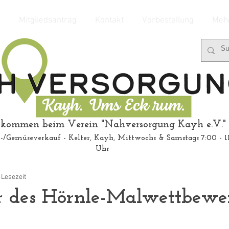
e
Mitgliedsantrag
Kontakt
Vorbestellung
Mehr
kommen beim Verein "Nahversorgung Kayh e.V."
-/Gemüseverkauf - Kelter, Kayh, Mittwochs & Samstags 7:00 - 1
Uhr
 Lesezeit
r des Hörnle-Malwettbewe