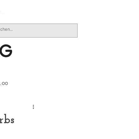
...
1:00
rbs