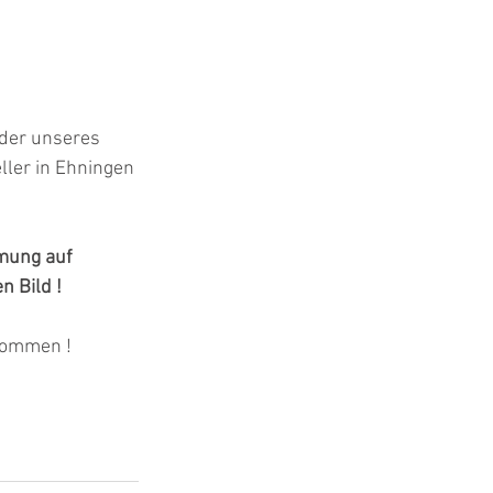
lder unseres 
ler in Ehningen 
mung auf 
n Bild !
kommen !