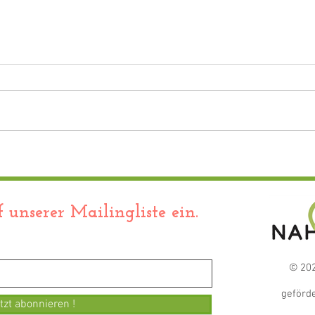
Neui
Einladung zum
Vereinsabend am 13.07.2026
 unserer Mailingliste ein.
© 202
geförde
tzt abonnieren !