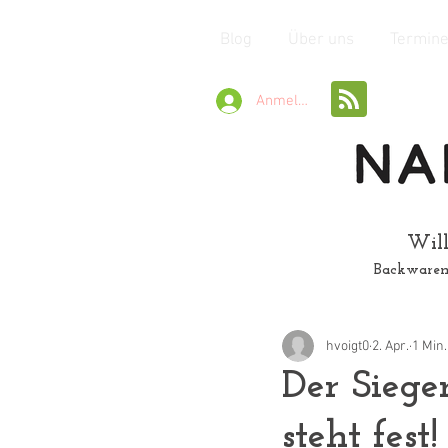
Blog
Über uns
Termin
Anmelden
Will
Backwaren
hvoigt0
2. Apr.
1 Min.
Der Siege
steht fest!