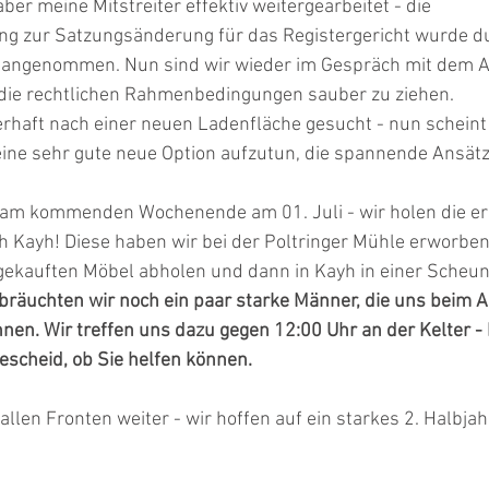
r meine Mitstreiter effektiv weitergearbeitet - die 
g zur Satzungsänderung für das Registergericht wurde d
 angenommen. Nun sind wir wieder im Gespräch mit dem Am
 die rechtlichen Rahmenbedingungen sauber zu ziehen.
rhaft nach einer neuen Ladenfläche gesucht - nun scheint 
ine sehr gute neue Option aufzutun, die spannende Ansätze
 am kommenden Wochenende am 01. Juli - wir holen die er
 Kayh! Diese haben wir bei der Poltringer Mühle erworben
 gekauften Möbel abholen und dann in Kayh in einer Scheun
 bräuchten wir noch ein paar starke Männer, die uns beim 
en. Wir treffen uns dazu gegen 12:00 Uhr an der Kelter - b
escheid, ob Sie helfen können.
allen Fronten weiter - wir hoffen auf ein starkes 2. Halbja