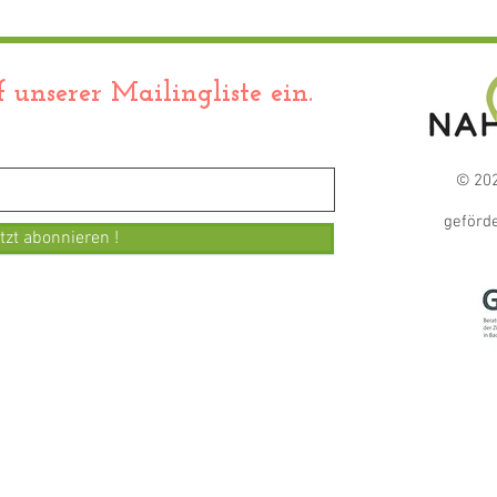
Vereinsabend am 13.07.2026
 unserer Mailingliste ein.
© 202
geförde
tzt abonnieren !