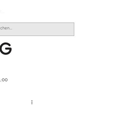
...
1:00