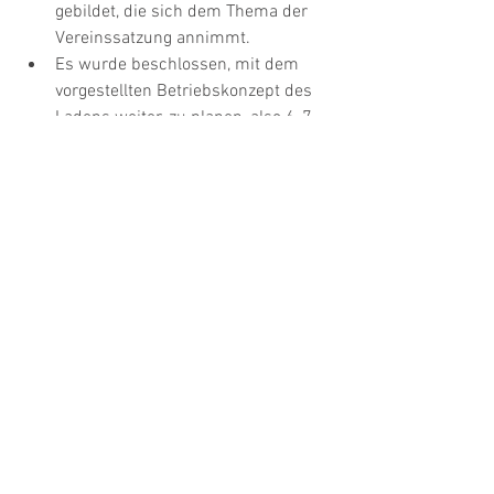
gebildet, die sich dem Thema der 
Vereinssatzung annimmt.
Es wurde beschlossen, mit dem 
vorgestellten Betriebskonzept des 
Ladens weiter. zu planen, also 6-7 
Tage die Woche geöffnet, SB-Betrieb 
zur Reduzierung der 
Personalkosten und 
Provisionsmodell. Hierzu wurde 
eine neue Arbeitsgruppe für die 
technische Ladenausstattung 
gebildet sowie eine Arbeitsgruppe, 
die die Gespräche mit Herrn 
Wunschik bzgl. des Ladens 
vorantreibt.
Als nächster Abstimmungstermin 
wurde der Donnerstag der 
12.01.2023, wieder im Ratssaal des 
Kayher Rathauses festgelegt. Bis 